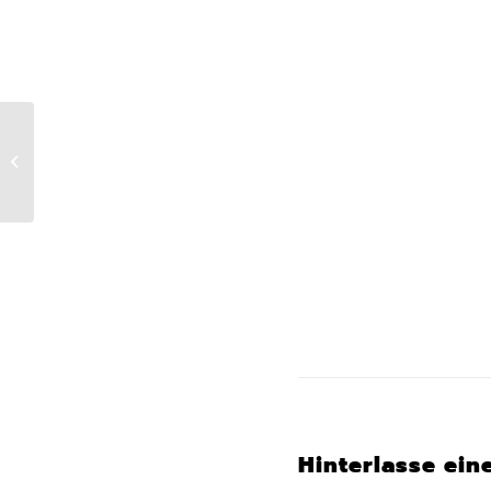
Abschied von Sigi
Markus
Hinterlasse ei